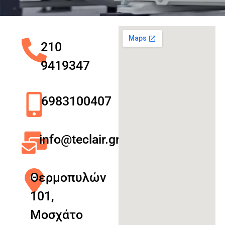
210
9419347
6983100407
info@teclair.gr
Θερμοπυλών
101,
Μοσχάτο